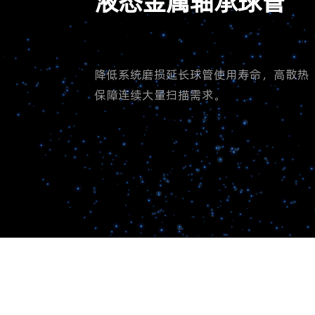
液态金属轴承球管
降低系统磨损延长球管使用寿命，高散热
保障连续大量扫描需求。