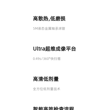
高散热,低磨损
5M液态金属轴承球管
Ultra超维成像平台
0.49s/360°快扫描
高清低剂量
全方位低剂量技术
智能高效检查流程