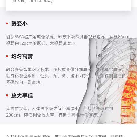
真图像，所见即所得。
畸变小
创新SWA超广角成像系统，释放平板探测器视野边界，实现86cm
视野向120cm的跃升，大视野畸变小。
均匀高清
融合多极智能滤过技术、多尺度图像分解算法、图像融合算法。打
破身体部位限制，让头、颈、胸、腹不同部位，一体低剂量成像，
图像均匀一致高清。
放大率低
无需拼接架，人体与平板之间距离减小，焦片距最大达到
200cm，降低图像放大率，有助于精准骨伤治疗。
全幅DR低剂量绿色成像，助力青少年脊柱疾病早发现、早诊断、