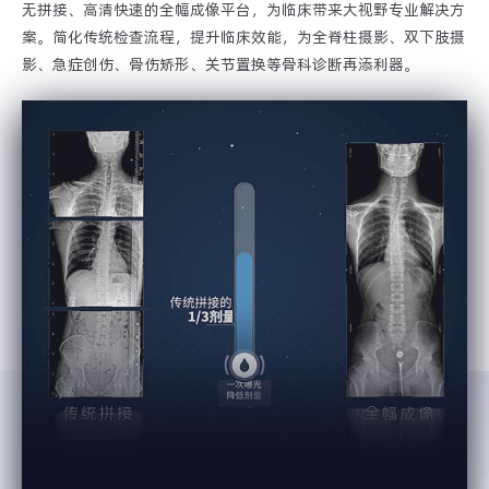
无拼接、高清快速的全幅成像平台，为临床带来大视野专业解决方
案。简化传统检查流程，提升临床效能，为全脊柱摄影、双下肢摄
影、急症创伤、骨伤矫形、关节置换等骨科诊断再添利器。